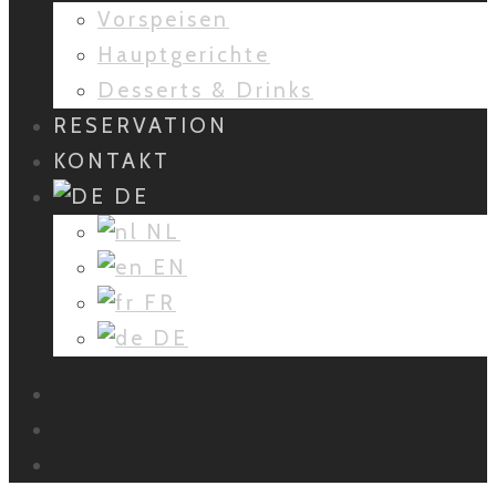
Vorspeisen
Hauptgerichte
Desserts & Drinks
RESERVATION
KONTAKT
DE
NL
EN
FR
DE