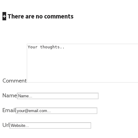
+
There are no comments
Add yours
Comment
Name
Email
Url