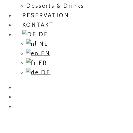
Desserts & Drinks
RESERVATION
KONTAKT
DE
NL
EN
FR
DE
Orient-restaurant-vorspeis