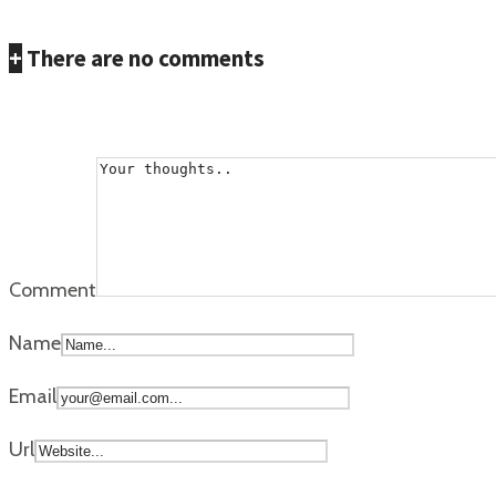
+
There are no comments
Add yours
Comment
Name
Email
Url